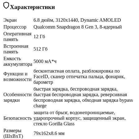
Характеристики
Экран
6.8 дюйм, 3120x1440, Dynamic AMOLED
Процессор
Qualcomm Snapdragon 8 Gen 3, 8-ядерный
Оперативная
12 Гб
память
Встроенная
512 Гб
память
Емкость
5000 мА*ч
аккумулятора
бесконтактная оплата, разблокировка по
Функции и
FaceID, сканер отпечатка пальца, фонарик,
возможности
барометр
быстрая зарядка, беспроводная зарядка,
Особенности
быстрая беспроводная зарядка, реверсивная
зарядки
беспроводная зарядка, обходная зарядка bypass
charge
защита от брызг, водонепроницаемые,
Безопасность
ударопрочный корпус, защищенный экран,
cтекло Gorilla Glass
Размеры
79x162x8.6 мм
(ШхВхТ)