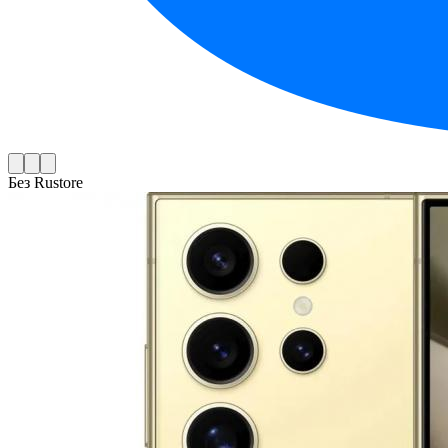
Без Rustore