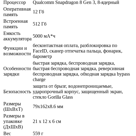
Процессор
Qualcomm Snapdragon 8 Gen 3, 8-ядерный
Оперативная
12 Гб
память
Встроенная
512 Гб
память
Емкость
5000 мА*ч
аккумулятора
бесконтактная оплата, разблокировка по
Функции и
FaceID, сканер отпечатка пальца, фонарик,
возможности
барометр
быстрая зарядка, беспроводная зарядка,
Особенности
быстрая беспроводная зарядка, реверсивная
зарядки
беспроводная зарядка, обходная зарядка bypass
charge
защита от брызг, водонепроницаемые,
Безопасность
ударопрочный корпус, защищенный экран,
cтекло Gorilla Glass
Размеры
79x162x8.6 мм
(ШхВхТ)
Размеры в
упаковке
21 x 12 x 6 см
(ДхШхВ)
Вес
559 г