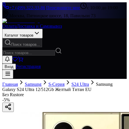
+7 (499) 322-33-86
|
Перезвоните мне
с 10:00 до 19:00
Москва, Пятницкое шоссе, 18, Павильон 73
Оплата
Доставка и Самовывоз
Каталог товаров
Поиск товаров...
Регистрация
Вход
Главная
Samsung
S-Серия
S24 Ultra
Samsung
Galaxy S24 Ultra 12/512Gb Желтый Титан EU
Без Rustore
-
5
%