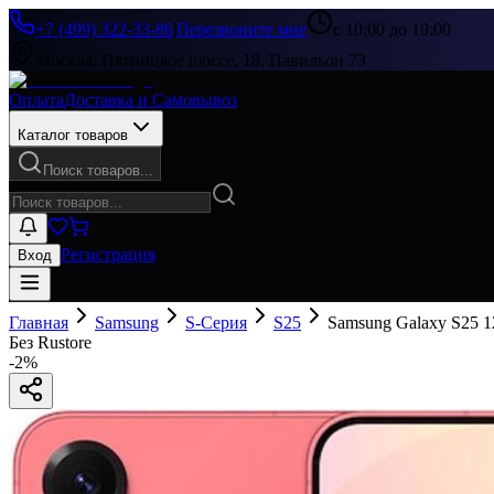
+7 (499) 322-33-86
|
Перезвоните мне
с 10:00 до 19:00
Москва, Пятницкое шоссе, 18, Павильон 73
Оплата
Доставка и Самовывоз
Каталог товаров
Поиск товаров...
Регистрация
Вход
Главная
Samsung
S-Серия
S25
Samsung Galaxy S25 1
Без Rustore
-
2
%