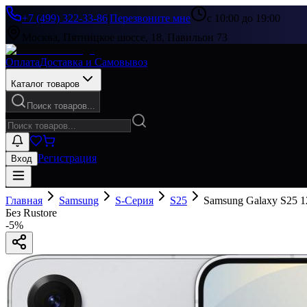
+7 (499) 322-33-86
|
Перезвоните мне
с 10:00 до 19:00
Москва, Пятницкое шоссе, 18, Павильон 73
Оплата
Доставка и Самовывоз
Каталог товаров
Поиск товаров...
Регистрация
Вход
Главная
Samsung
S-Серия
S25
Samsung Galaxy S25 1
Без Rustore
-
5
%