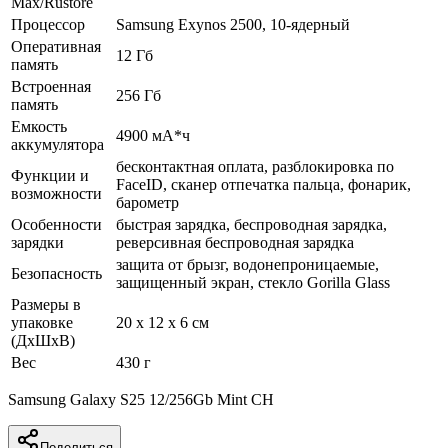
Max/Rustore
Процессор
Samsung Exynos 2500, 10-ядерный
Оперативная
12 Гб
память
Встроенная
256 Гб
память
Емкость
4900 мА*ч
аккумулятора
бесконтактная оплата, разблокировка по
Функции и
FaceID, сканер отпечатка пальца, фонарик,
возможности
барометр
Особенности
быстрая зарядка, беспроводная зарядка,
зарядки
реверсивная беспроводная зарядка
защита от брызг, водонепроницаемые,
Безопасность
защищенный экран, cтекло Gorilla Glass
Размеры в
упаковке
20 x 12 x 6 см
(ДхШхВ)
Вес
430 г
Samsung Galaxy S25 12/256Gb Mint CH
Поделиться