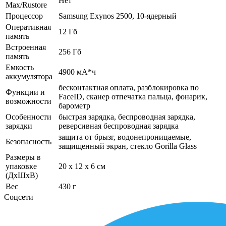
Нет
Max/Rustore
Процессор
Samsung Exynos 2500, 10-ядерный
Оперативная
12 Гб
память
Встроенная
256 Гб
память
Емкость
4900 мА*ч
аккумулятора
бесконтактная оплата, разблокировка по
Функции и
FaceID, сканер отпечатка пальца, фонарик,
возможности
барометр
Особенности
быстрая зарядка, беспроводная зарядка,
зарядки
реверсивная беспроводная зарядка
защита от брызг, водонепроницаемые,
Безопасность
защищенный экран, cтекло Gorilla Glass
Размеры в
упаковке
20 x 12 x 6 см
(ДхШхВ)
Вес
430 г
Соцсети