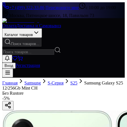
+7 (499) 322-33-86
|
Перезвоните мне
с 10:00 до 19:00
Москва, Пятницкое шоссе, 18, Павильон 73
Оплата
Доставка и Самовывоз
Каталог товаров
Поиск товаров...
Регистрация
Вход
Главная
Samsung
S-Серия
S25
Samsung Galaxy S25
12/256Gb Mint CH
Без Rustore
-
5
%