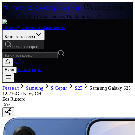
+7 (499) 322-33-86
|
Перезвоните мне
с 10:00 до 19:00
Москва, Пятницкое шоссе, 18, Павильон 73
Оплата
Доставка и Самовывоз
Каталог товаров
Поиск товаров...
Регистрация
Вход
Главная
Samsung
S-Серия
S25
Samsung Galaxy S25
12/256Gb Navy CH
Без Rustore
-
5
%