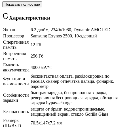
Показать полностью
Характеристики
Экран
6.2 дюйм, 2340x1080, Dynamic AMOLED
Процессор
Samsung Exynos 2500, 10-ядерный
Оперативная
12 Гб
память
Встроенная
256 Гб
память
Емкость
4000 мА*ч
аккумулятора
бесконтактная оплата, разблокировка по
Функции и
FaceID, сканер отпечатка пальца, фонарик,
возможности
барометр
быстрая зарядка, беспроводная зарядка,
Особенности
реверсивная беспроводная зарядка, обходная
зарядки
зарядка bypass charge
защита от брызг, водонепроницаемые,
Безопасность
защищенный экран, cтекло Gorilla Glass
Размеры
70.5x147x7.2 мм
(ШхВхТ)