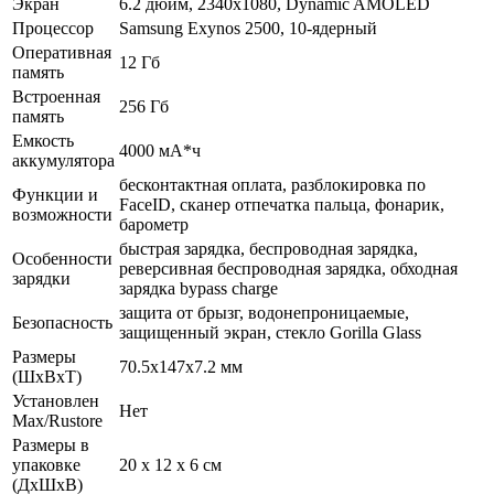
Экран
6.2 дюйм, 2340x1080, Dynamic AMOLED
Процессор
Samsung Exynos 2500, 10-ядерный
Оперативная
12 Гб
память
Встроенная
256 Гб
память
Емкость
4000 мА*ч
аккумулятора
бесконтактная оплата, разблокировка по
Функции и
FaceID, сканер отпечатка пальца, фонарик,
возможности
барометр
быстрая зарядка, беспроводная зарядка,
Особенности
реверсивная беспроводная зарядка, обходная
зарядки
зарядка bypass charge
защита от брызг, водонепроницаемые,
Безопасность
защищенный экран, cтекло Gorilla Glass
Размеры
70.5x147x7.2 мм
(ШхВхТ)
Установлен
Нет
Max/Rustore
Размеры в
упаковке
20 x 12 x 6 см
(ДхШхВ)