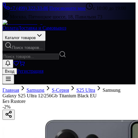
+7 (499) 322-33-86
|
Перезвоните мне
с 10:00 до 19:00
Москва, Пятницкое шоссе, 18, Павильон 73
Оплата
Доставка и Самовывоз
Каталог товаров
Поиск товаров...
Регистрация
Вход
Главная
Samsung
S-Серия
S25 Ultra
Samsung
Galaxy S25 Ultra 12/256Gb Titanium Black EU
Без Rustore
-
2
%