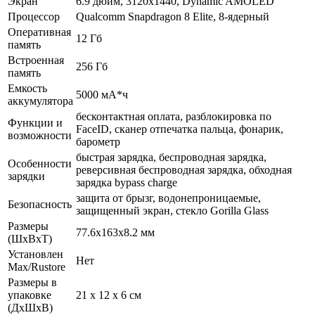
Экран
6.9 дюйм, 3120x1440, Dynamic AMOLED
Процессор
Qualcomm Snapdragon 8 Elite, 8-ядерный
Оперативная
12 Гб
память
Встроенная
256 Гб
память
Емкость
5000 мА*ч
аккумулятора
бесконтактная оплата, разблокировка по
Функции и
FaceID, сканер отпечатка пальца, фонарик,
возможности
барометр
быстрая зарядка, беспроводная зарядка,
Особенности
реверсивная беспроводная зарядка, обходная
зарядки
зарядка bypass charge
защита от брызг, водонепроницаемые,
Безопасность
защищенный экран, cтекло Gorilla Glass
Размеры
77.6x163x8.2 мм
(ШхВхТ)
Установлен
Нет
Max/Rustore
Размеры в
упаковке
21 x 12 x 6 см
(ДхШхВ)