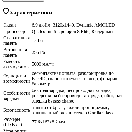
Характеристики
Экран
6.9 дюйм, 3120x1440, Dynamic AMOLED
Процессор
Qualcomm Snapdragon 8 Elite, 8-ядерный
Оперативная
12 Гб
память
Встроенная
256 Гб
память
Емкость
5000 мА*ч
аккумулятора
бесконтактная оплата, разблокировка по
Функции и
FaceID, сканер отпечатка пальца, фонарик,
возможности
барометр
быстрая зарядка, беспроводная зарядка,
Особенности
реверсивная беспроводная зарядка, обходная
зарядки
зарядка bypass charge
защита от брызг, водонепроницаемые,
Безопасность
защищенный экран, cтекло Gorilla Glass
Размеры
77.6x163x8.2 мм
(ШхВхТ)
Установлен