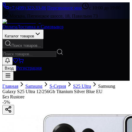
+7 (499) 322-33-86
|
Перезвоните мне
с 10:00 до 19:00
Москва, Пятницкое шоссе, 18, Павильон 73
Оплата
Доставка и Самовывоз
Каталог товаров
Поиск товаров...
Регистрация
Вход
Главная
Samsung
S-Серия
S25 Ultra
Samsung
Galaxy S25 Ultra 12/256Gb Titanium Silver Blue EU
Без Rustore
-
5
%