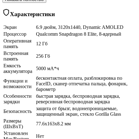
Характеристики
Экран
6.9 дюйм, 3120x1440, Dynamic AMOLED
Процессор
Qualcomm Snapdragon 8 Elite, 8-ядерный
Оперативная
12 Гб
память
Встроенная
256 Гб
память
Емкость
5000 мА*ч
аккумулятора
бесконтактная оплата, разблокировка по
Функции и
FaceID, сканер отпечатка пальца, фонарик,
возможности
барометр
Особенности
быстрая зарядка, беспроводная зарядка,
зарядки
реверсивная беспроводная зарядка
защита от брызг, водонепроницаемые,
Безопасность
защищенный экран, cтекло Gorilla Glass
Размеры
77.6x163x8.2 мм
(ШхВхТ)
Установлен
Нет
Max/Rustore