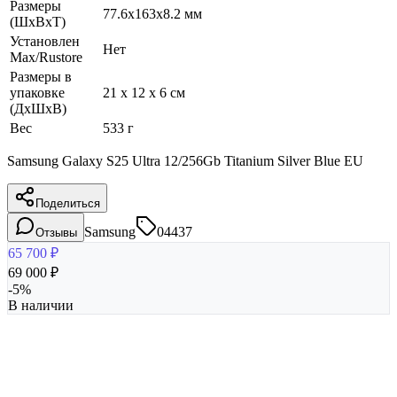
Размеры
77.6x163x8.2 мм
(ШхВхТ)
Установлен
Нет
Max/Rustore
Размеры в
упаковке
21 x 12 x 6 см
(ДхШхВ)
Вес
533 г
Samsung Galaxy S25 Ultra 12/256Gb Titanium Silver Blue EU
Поделиться
Samsung
04437
Отзывы
65 700
₽
69 000
₽
-
5
%
В наличии