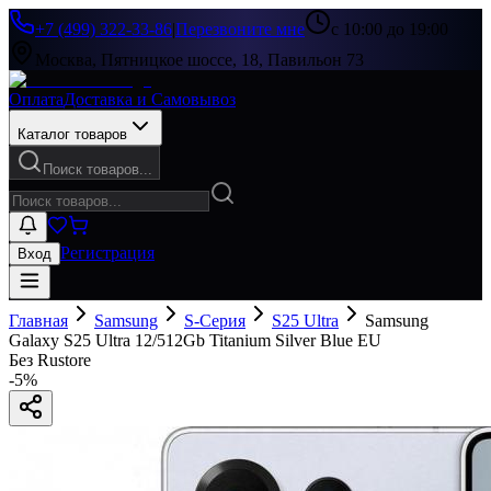
+7 (499) 322-33-86
|
Перезвоните мне
с 10:00 до 19:00
Москва, Пятницкое шоссе, 18, Павильон 73
Оплата
Доставка и Самовывоз
Каталог товаров
Поиск товаров...
Регистрация
Вход
Главная
Samsung
S-Серия
S25 Ultra
Samsung
Galaxy S25 Ultra 12/512Gb Titanium Silver Blue EU
Без Rustore
-
5
%