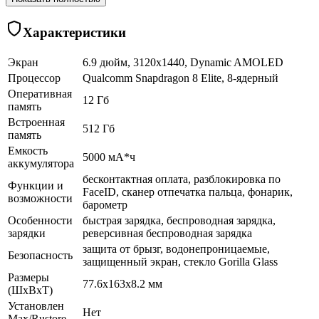
Характеристики
Экран
6.9 дюйм, 3120x1440, Dynamic AMOLED
Процессор
Qualcomm Snapdragon 8 Elite, 8-ядерный
Оперативная
12 Гб
память
Встроенная
512 Гб
память
Емкость
5000 мА*ч
аккумулятора
бесконтактная оплата, разблокировка по
Функции и
FaceID, сканер отпечатка пальца, фонарик,
возможности
барометр
Особенности
быстрая зарядка, беспроводная зарядка,
зарядки
реверсивная беспроводная зарядка
защита от брызг, водонепроницаемые,
Безопасность
защищенный экран, cтекло Gorilla Glass
Размеры
77.6x163x8.2 мм
(ШхВхТ)
Установлен
Нет
Max/Rustore