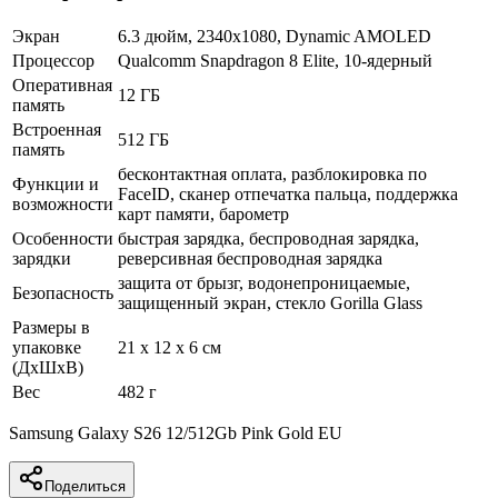
Экран
6.3 дюйм, 2340x1080, Dynamic AMOLED
Процессор
Qualcomm Snapdragon 8 Elite, 10-ядерный
Оперативная
12 ГБ
память
Встроенная
512 ГБ
память
бесконтактная оплата, разблокировка по
Функции и
FaceID, сканер отпечатка пальца, поддержка
возможности
карт памяти, барометр
Особенности
быстрая зарядка, беспроводная зарядка,
зарядки
реверсивная беспроводная зарядка
защита от брызг, водонепроницаемые,
Безопасность
защищенный экран, cтекло Gorilla Glass
Размеры в
упаковке
21 x 12 x 6 см
(ДхШхВ)
Вес
482 г
Samsung Galaxy S26 12/512Gb Pink Gold EU
Поделиться