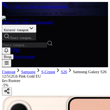
+7 (499) 322-33-86
|
Перезвоните мне
с 10:00 до 19:00
Москва, Пятницкое шоссе, 18, Павильон 73
Оплата
Доставка и Самовывоз
Каталог товаров
Поиск товаров...
Регистрация
Вход
Главная
Samsung
S-Серия
S26
Samsung Galaxy S26
12/512Gb Pink Gold EU
Без Rustore
-
5
%