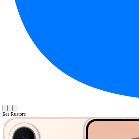
Без Rustore