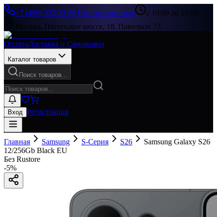
+7 (499) 322-33-86
|
Перезвоните мне
с 10:00 до 19:00
Москва, Пятницкое шоссе, 18, Павильон 73
Оплата
Доставка и Самовывоз
Каталог товаров
Поиск товаров...
Регистрация
Вход
Главная
Samsung
S-Серия
S26
Samsung Galaxy S26
12/256Gb Black EU
Без Rustore
-
5
%