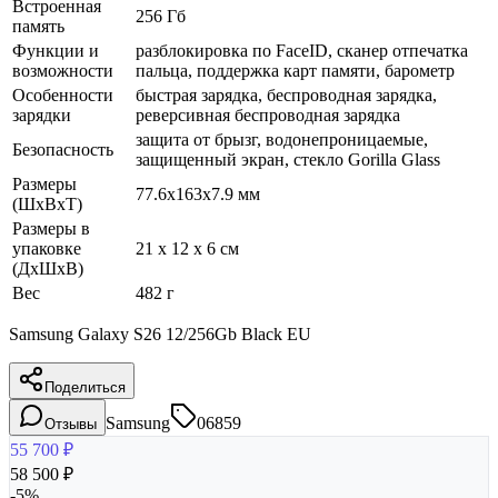
Встроенная
256 Гб
память
Функции и
разблокировка по FaceID, сканер отпечатка
возможности
пальца, поддержка карт памяти, барометр
Особенности
быстрая зарядка, беспроводная зарядка,
зарядки
реверсивная беспроводная зарядка
защита от брызг, водонепроницаемые,
Безопасность
защищенный экран, cтекло Gorilla Glass
Размеры
77.6x163x7.9 мм
(ШхВхТ)
Размеры в
упаковке
21 x 12 x 6 см
(ДхШхВ)
Вес
482 г
Samsung Galaxy S26 12/256Gb Black EU
Поделиться
Samsung
06859
Отзывы
55 700
₽
58 500
₽
-
5
%