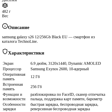
482 г
Вес
Описание
samsung galaxy s26 12/256Gb Black EU — смартфон из
каталога TechnoLine.
Характеристики
Экран
6.9 дюйм, 3120x1440, Dynamic AMOLED
Процессор
Samsung Exynos 2600, 10-ядерный
Оперативная
12 Гб
память
Встроенная
256 Гб
память
Функции и
разблокировка по FaceID, сканер отпечатка
возможности
пальца, поддержка карт памяти, барометр
Особенности
быстрая зарядка, беспроводная зарядка,
зарядки
реверсивная беспроводная зарядка