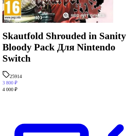
Skautfold Shrouded in Sanity
Bloody Pack Для Nintendo
Switch
25914
3 800
₽
4 000
₽