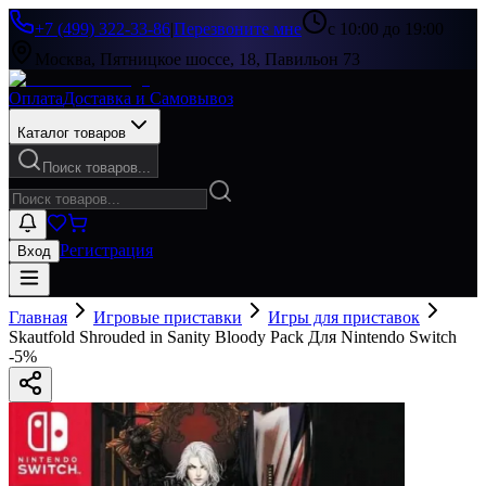
+7 (499) 322-33-86
|
Перезвоните мне
с 10:00 до 19:00
Москва, Пятницкое шоссе, 18, Павильон 73
Оплата
Доставка и Самовывоз
Каталог товаров
Поиск товаров...
Регистрация
Вход
Главная
Игровые приставки
Игры для приставок
Skautfold Shrouded in Sanity Bloody Pack Для Nintendo Switch
-
5
%