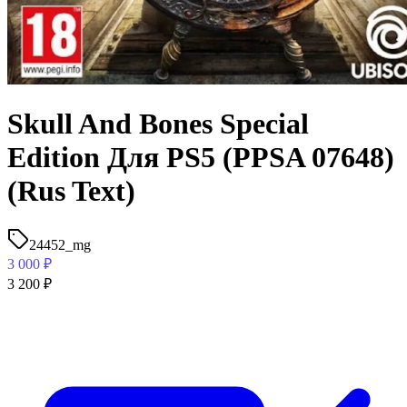
Skull And Bones Special
Edition Для PS5 (PPSA 07648)
(Rus Text)
24452_mg
3 000
₽
3 200
₽