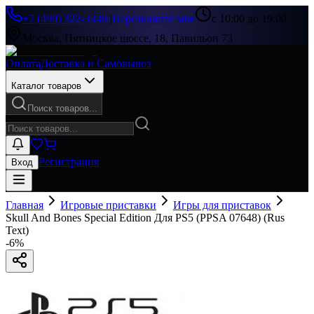
+7 (499) 322-33-86
|
Перезвоните мне
с 10:00 до 19:00
Москва, Пятницкое шоссе, 18, Павильон 73
Оплата
Доставка и Самовывоз
Каталог товаров
Поиск товаров...
Регистрация
Вход
Главная
Игровые приставки
Игры для приставок
Skull And Bones Special Edition Для PS5 (PPSA 07648) (Rus
Text)
-
6
%