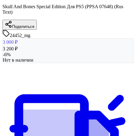
Skull And Bones Special Edition Для PS5 (PPSA 07648) (Rus
Text)
Поделиться
24452_mg
3 000
₽
3 200
₽
-
6
%
Нет в наличии