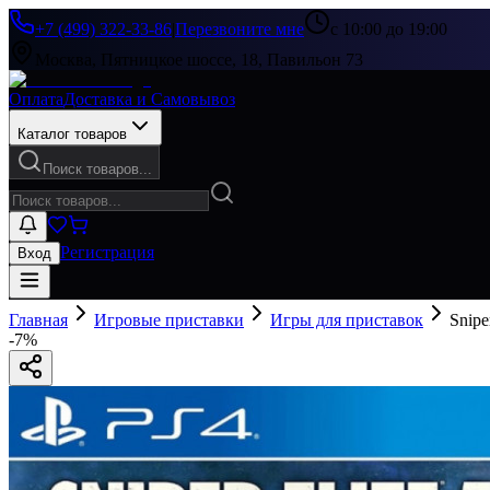
+7 (499) 322-33-86
|
Перезвоните мне
с 10:00 до 19:00
Москва, Пятницкое шоссе, 18, Павильон 73
Оплата
Доставка и Самовывоз
Каталог товаров
Поиск товаров...
Регистрация
Вход
Главная
Игровые приставки
Игры для приставок
Snipe
-
7
%