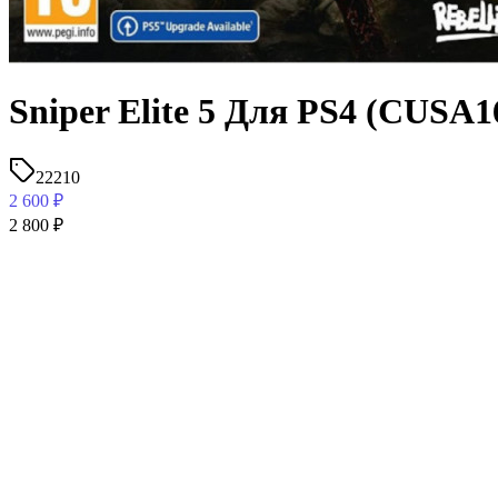
Sniper Elite 5 Для PS4 (CUSA16
22210
2 600
₽
2 800
₽