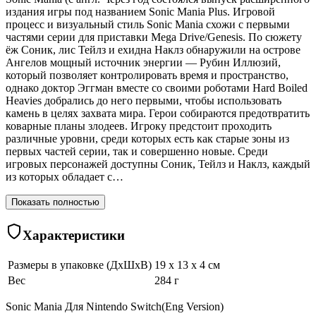
издания игры под названием Sonic Mania Plus. Игровой
процесс и визуальный стиль Sonic Mania схожи с первыми
частями серии для приставки Mega Drive/Genesis. По сюжету
ёж Соник, лис Тейлз и ехидна Наклз обнаружили на острове
Ангелов мощный источник энергии — Рубин Иллюзий,
который позволяет контролировать время и пространство,
однако доктор Эггман вместе со своими роботами Hard Boiled
Heavies добрались до него первыми, чтобы использовать
камень в целях захвата мира. Герои собираются предотвратить
коварные планы злодеев. Игроку предстоит проходить
различные уровни, среди которых есть как старые зоны из
первых частей серии, так и совершенно новые. Среди
игровых персонажей доступны Соник, Тейлз и Наклз, каждый
из которых обладает с…
Показать полностью
Характеристики
Размеры в упаковке (ДхШхВ)
19 x 13 x 4 см
Вес
284 г
Sonic Mania Для Nintendo Switch(Eng Version)