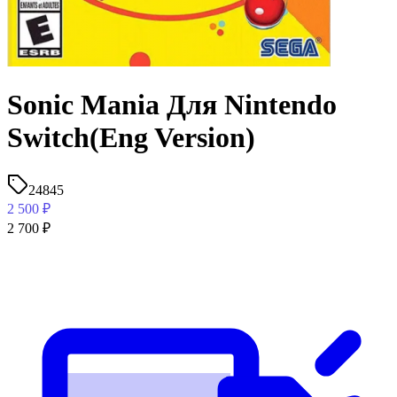
Sonic Mania Для Nintendo
Switch(Eng Version)
24845
2 500
₽
2 700
₽