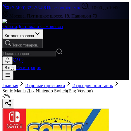
+7 (499) 322-33-86
|
Перезвоните мне
с 10:00 до 19:00
Москва, Пятницкое шоссе, 18, Павильон 73
Оплата
Доставка и Самовывоз
Каталог товаров
Поиск товаров...
Регистрация
Вход
Главная
Игровые приставки
Игры для приставок
Sonic Mania Для Nintendo Switch(Eng Version)
-
7
%