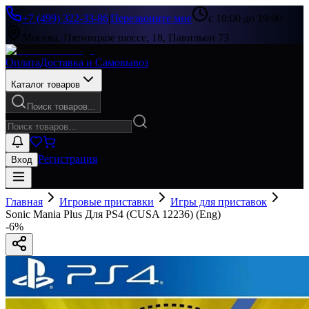
+7 (499) 322-33-86
|
Перезвоните мне
с 10:00 до 19:00
Москва, Пятницкое шоссе, 18, Павильон 73
Оплата
Доставка и Самовывоз
Каталог товаров
Поиск товаров...
Регистрация
Вход
Главная
Игровые приставки
Игры для приставок
Sonic Mania Plus Для PS4 (CUSA 12236) (Eng)
-
6
%