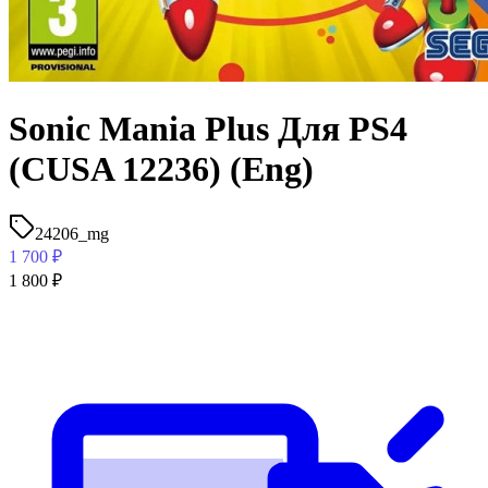
Sonic Mania Plus Для PS4
(CUSA 12236) (Eng)
24206_mg
1 700
₽
1 800
₽