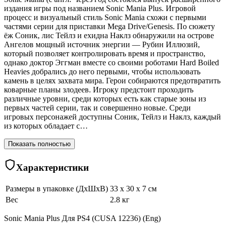
издания игры под названием Sonic Mania Plus. Игровой
процесс и визуальный стиль Sonic Mania схожи с первыми
частями серии для приставки Mega Drive/Genesis. По сюжету
ёж Соник, лис Тейлз и ехидна Наклз обнаружили на острове
Ангелов мощный источник энергии — Рубин Иллюзий,
который позволяет контролировать время и пространство,
однако доктор Эггман вместе со своими роботами Hard Boiled
Heavies добрались до него первыми, чтобы использовать
камень в целях захвата мира. Герои собираются предотвратить
коварные планы злодеев. Игроку предстоит проходить
различные уровни, среди которых есть как старые зоны из
первых частей серии, так и совершенно новые. Среди
игровых персонажей доступны Соник, Тейлз и Наклз, каждый
из которых обладает с…
Показать полностью
Характеристики
Размеры в упаковке (ДхШхВ)
33 x 30 x 7 см
Вес
2.8 кг
Sonic Mania Plus Для PS4 (CUSA 12236) (Eng)