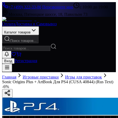
+7 (499) 322-33-86
|
Перезвоните мне
с 10:00 до 19:00
Москва, Пятницкое шоссе, 18, Павильон 73
Оплата
Доставка и Самовывоз
Каталог товаров
Поиск товаров...
Регистрация
Вход
Главная
Игровые приставки
Игры для приставок
Sonic Origins Plus + ArtBook Для PS4 (CUSA 40844) (Rus Text)
-
6
%