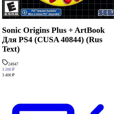
Sonic Origins Plus + ArtBook
Для PS4 (CUSA 40844) (Rus
Text)
24947
3 200
₽
3 400
₽