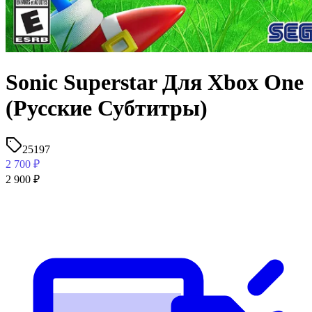
Sonic Superstar Для Xbox One
(Русские Субтитры)
25197
2 700
₽
2 900
₽