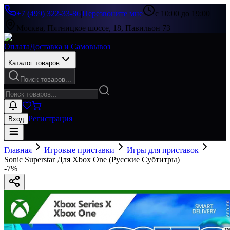
+7 (499) 322-33-86
|
Перезвоните мне
с 10:00 до 19:00
Москва, Пятницкое шоссе, 18, Павильон 73
Оплата
Доставка и Самовывоз
Каталог товаров
Поиск товаров...
Регистрация
Вход
Главная
Игровые приставки
Игры для приставок
Sonic Superstar Для Xbox One (Русские Субтитры)
-
7
%