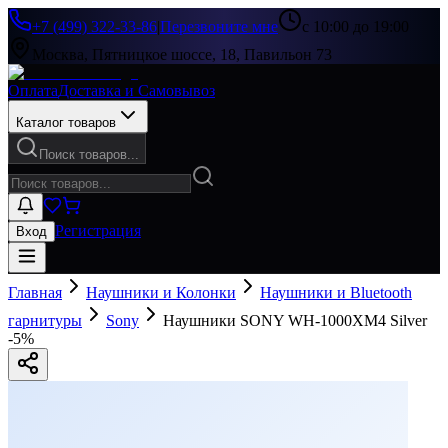
+7 (499) 322-33-86
|
Перезвоните мне
с 10:00 до 19:00
Москва, Пятницкое шоссе, 18, Павильон 73
Оплата
Доставка и Самовывоз
Каталог товаров
Поиск товаров...
Регистрация
Вход
Главная
Наушники и Колонки
Наушники и Bluetooth
гарнитуры
Sony
Наушники SONY WH-1000XM4 Silver
-
5
%