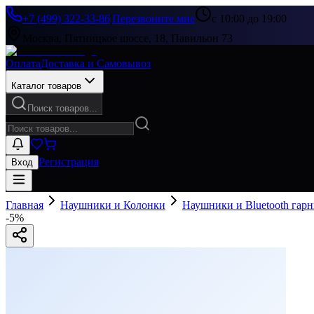
+7 (499) 322-33-86
|
Перезвоните мне
с 10:00 до 19:00
Москва, Пятницкое шоссе, 18, Павильон 73
Оплата
Доставка и Самовывоз
Каталог товаров
Поиск товаров...
Регистрация
Вход
Главная
Наушники и Колонки
Наушники и Bluetooth гар
-
5
%