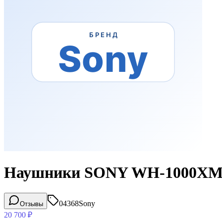
Наушники SONY WH-1000XM5
04368
Sony
Отзывы
20 700
₽