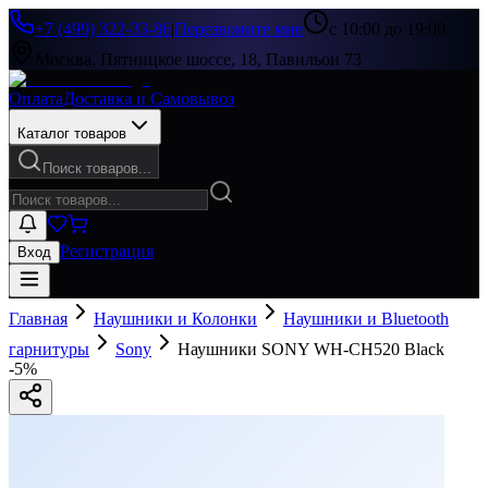
+7 (499) 322-33-86
|
Перезвоните мне
с 10:00 до 19:00
Москва, Пятницкое шоссе, 18, Павильон 73
Оплата
Доставка и Самовывоз
Каталог товаров
Поиск товаров...
Регистрация
Вход
Главная
Наушники и Колонки
Наушники и Bluetooth
гарнитуры
Sony
Наушники SONY WH-CH520 Black
-
5
%