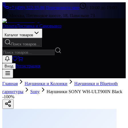
+7 (499) 322-33-86
|
Перезвоните мне
с 10:00 до 19:00
Москва, Пятницкое шоссе, 18, Павильон 73
Оплата
Доставка и Самовывоз
Каталог товаров
Поиск товаров...
Регистрация
Вход
Главная
Наушники и Колонки
Наушники и Bluetooth
гарнитуры
Sony
Наушники SONY WH-ULT900N Black
-
100
%