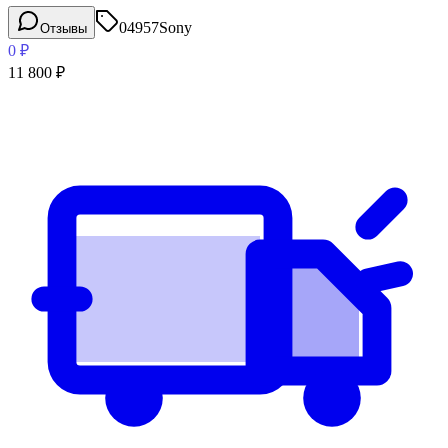
04957
Sony
Отзывы
0
₽
11 800
₽