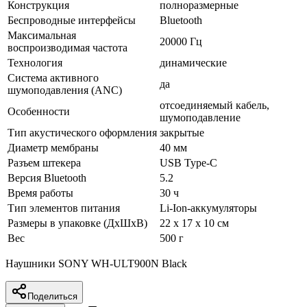
Конструкция
полноразмерные
Беспроводные интерфейсы
Bluetooth
Максимальная
20000 Гц
воспроизводимая частота
Технология
динамические
Система активного
да
шумоподавления (ANC)
отсоединяемый кабель,
Особенности
шумоподавление
Тип акустического оформления
закрытые
Диаметр мембраны
40 мм
Разъем штекера
USB Type-C
Версия Bluetooth
5.2
Время работы
30 ч
Тип элементов питания
Li-Ion-аккумуляторы
Размеры в упаковке (ДхШхВ)
22 x 17 x 10 см
Вес
500 г
Наушники SONY WH-ULT900N Black
Поделиться