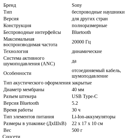
Бренд
Sony
Тип
беспроводные наушники
Версия
для других стран
Конструкция
полноразмерные
Беспроводные интерфейсы
Bluetooth
Максимальная
20000 Гц
воспроизводимая частота
Технология
динамические
Система активного
да
шумоподавления (ANC)
отсоединяемый кабель,
Особенности
шумоподавление
Тип акустического оформления
закрытые
Диаметр мембраны
40 мм
Разъем штекера
USB Type-C
Версия Bluetooth
5.2
Время работы
30 ч
Тип элементов питания
Li-Ion-аккумуляторы
Размеры в упаковке (ДхШхВ)
22 x 17 x 10 см
Вес
500 г
Соцсети