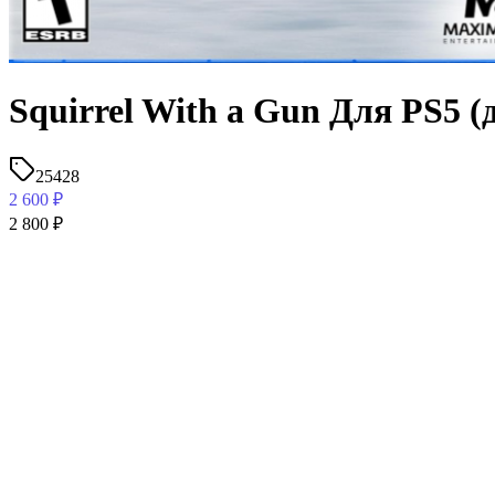
Squirrel With a Gun Для PS5 
25428
2 600
₽
2 800
₽