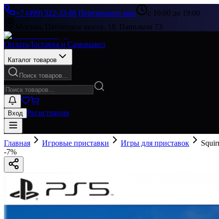
+7 (499) 322-33-86
|
Перезвоните мне
с 10:00 до 19:00
Москва, Пятницкое шоссе, 18, Павильон 73
Оплата
Доставка и Самовывоз
Каталог товаров
Поиск товаров...
Регистрация
Вход
Главная
Игровые приставки
Игры для приставок
Squir
-
7
%