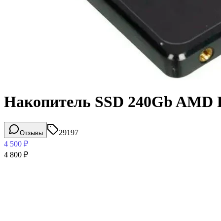
Накопитель SSD 240Gb AMD 
29197
Отзывы
4 500
₽
4 800
₽