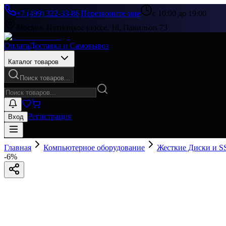
+7 (499) 322-33-86
|
Перезвоните мне
с 10:00 до 19:00
Москва, Пятницкое шоссе, 18, Павильон 73
Оплата
Доставка и Самовывоз
Каталог товаров
Поиск товаров...
Регистрация
Вход
Главная
Компьютерное оборудование
Жесткие Диски и S
-
6
%