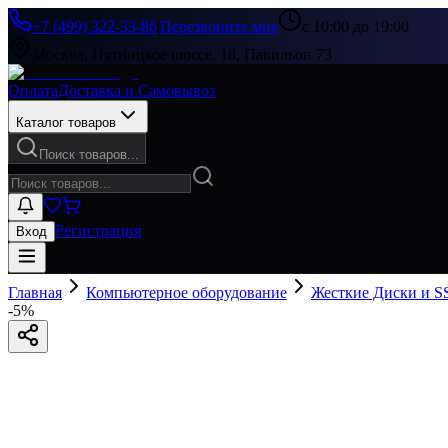
+7 (499) 322-33-86
|
Перезвоните мне
с 10:00 до 19:00
Москва, Пятницкое шоссе, 18, Павильон 73
Оплата
Доставка и Самовывоз
Каталог товаров
Поиск товаров...
Регистрация
Вход
Главная
Компьютерное оборудование
Жесткие Диски и S
-
5
%