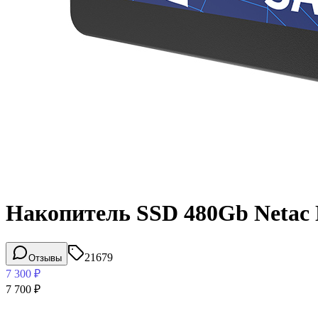
Накопитель SSD 480Gb Netac
21679
Отзывы
7 300
₽
7 700
₽