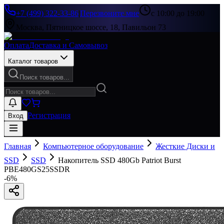
+7 (499) 322-33-86
|
Перезвоните мне
с 10:00 до 19:00
Москва, Пятницкое шоссе, 18, Павильон 73
Оплата
Доставка и Самовывоз
Каталог товаров
Поиск товаров...
Регистрация
Вход
Главная
Компьютерное оборудование
Жесткие Диски и
SSD
SSD
Накопитель SSD 480Gb Patriot Burst
PBE480GS25SSDR
-
6
%