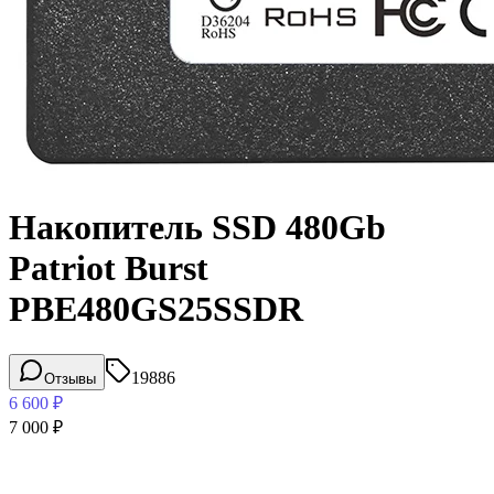
Накопитель SSD 480Gb
Patriot Burst
PBE480GS25SSDR
19886
Отзывы
6 600
₽
7 000
₽