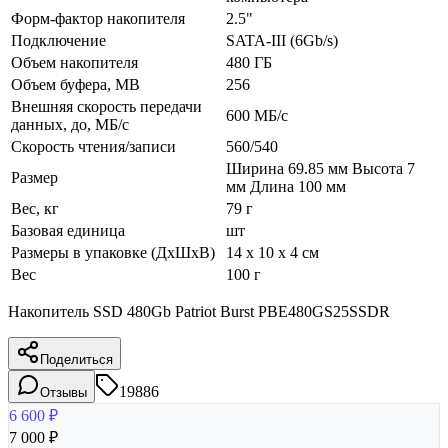
Форм-фактор накопителя
2.5"
Подключение
SATA-III (6Gb/s)
Объем накопителя
480 ГБ
Объем буфера, MB
256
Внешняя скорость передачи
600 МБ/с
данных, до, МБ/с
Скорость чтения/записи
560/540
Ширина 69.85 мм Высота 7
Размер
мм Длина 100 мм
Вес, кг
79 г
Базовая единица
шт
Размеры в упаковке (ДхШхВ)
14 x 10 x 4 см
Вес
100 г
Накопитель SSD 480Gb Patriot Burst PBE480GS25SSDR
Поделиться
19886
Отзывы
6 600
₽
7 000
₽