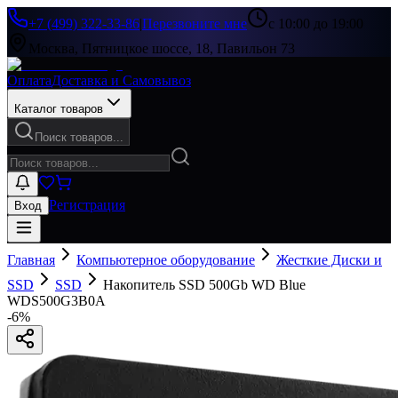
+7 (499) 322-33-86
|
Перезвоните мне
с 10:00 до 19:00
Москва, Пятницкое шоссе, 18, Павильон 73
Оплата
Доставка и Самовывоз
Каталог товаров
Поиск товаров...
Регистрация
Вход
Главная
Компьютерное оборудование
Жесткие Диски и
SSD
SSD
Накопитель SSD 500Gb WD Blue
WDS500G3B0A
-
6
%