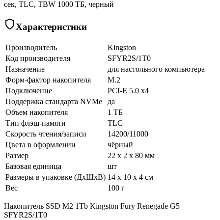
сек, TLC, TBW 1000 ТБ, черный
Характеристики
Производитель
Kingston
Код производителя
SFYR2S/1T0
Назначение
для настольного компьютера
Форм-фактор накопителя
M.2
Подключение
PCI-E 5.0 x4
Поддержка стандарта NVMe
да
Объем накопителя
1 ТБ
Тип флэш-памяти
TLC
Скорость чтения/записи
14200/11000
Цвета в оформлении
чёрный
Размер
22 x 2 x 80 мм
Базовая единица
шт
Размеры в упаковке (ДхШхВ)
14 x 10 x 4 см
Вес
100 г
Накопитель SSD M2 1Tb Kingston Fury Renegade G5
SFYR2S/1T0