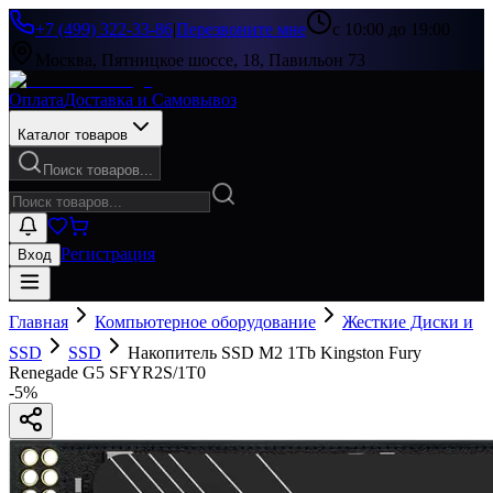
+7 (499) 322-33-86
|
Перезвоните мне
с 10:00 до 19:00
Москва, Пятницкое шоссе, 18, Павильон 73
Оплата
Доставка и Самовывоз
Каталог товаров
Поиск товаров...
Регистрация
Вход
Главная
Компьютерное оборудование
Жесткие Диски и
SSD
SSD
Накопитель SSD M2 1Tb Kingston Fury
Renegade G5 SFYR2S/1T0
-
5
%