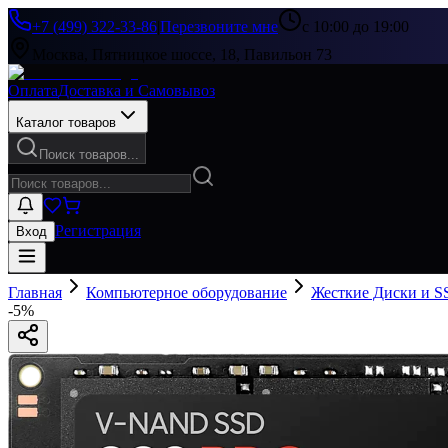
+7 (499) 322-33-86
|
Перезвоните мне
с 10:00 до 19:00
Москва, Пятницкое шоссе, 18, Павильон 73
Оплата
Доставка и Самовывоз
Каталог товаров
Поиск товаров...
Регистрация
Вход
Главная
Компьютерное оборудование
Жесткие Диски и S
-
5
%