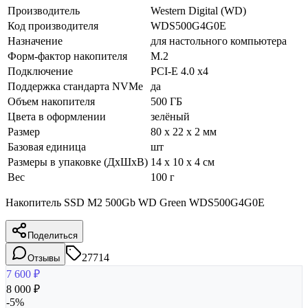
Производитель
Western Digital (WD)
Код производителя
WDS500G4G0E
Назначение
для настольного компьютера
Форм-фактор накопителя
M.2
Подключение
PCI-E 4.0 x4
Поддержка стандарта NVMe
да
Объем накопителя
500 ГБ
Цвета в оформлении
зелёный
Размер
80 x 22 x 2 мм
Базовая единица
шт
Размеры в упаковке (ДхШхВ)
14 x 10 x 4 см
Вес
100 г
Накопитель SSD M2 500Gb WD Green WDS500G4G0E
Поделиться
27714
Отзывы
7 600
₽
8 000
₽
-
5
%