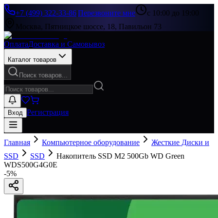
+7 (499) 322-33-86
|
Перезвоните мне
с 10:00 до 19:00
Москва, Пятницкое шоссе, 18, Павильон 73
Оплата
Доставка и Самовывоз
Каталог товаров
Поиск товаров...
Регистрация
Вход
Главная
Компьютерное оборудование
Жесткие Диски и
SSD
SSD
Накопитель SSD M2 500Gb WD Green
WDS500G4G0E
-
5
%