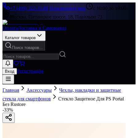
+7 (499) 322-33-86
|
Перезвоните мне
с 10:00 до 19:00
Москва, Пятницкое шоссе, 18, Павильон 73
Оплата
Доставка и Самовывоз
Каталог товаров
Поиск товаров...
Регистрация
Вход
Главная
Аксессуары
Чехлы, накладки и защитные
стекла для смартфонов
Стекло Защитное Для PS Portal
Без Rustore
-
33
%