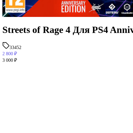
Streets of Rage 4 Для PS4 Ann
33452
2 800
₽
3 000
₽