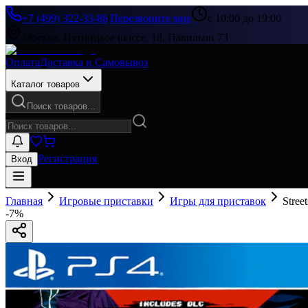
+7 (499) 322-33-86
|
Перезвоните мне
с 10:00 до 19:00
Москва, Пятницкое шоссе, 18, Павильон 73
Оплата
Доставка и Самовывоз
Каталог товаров
Поиск товаров...
Регистрация
Вход
Главная
Игровые приставки
Игры для приставок
Stree
-
7
%