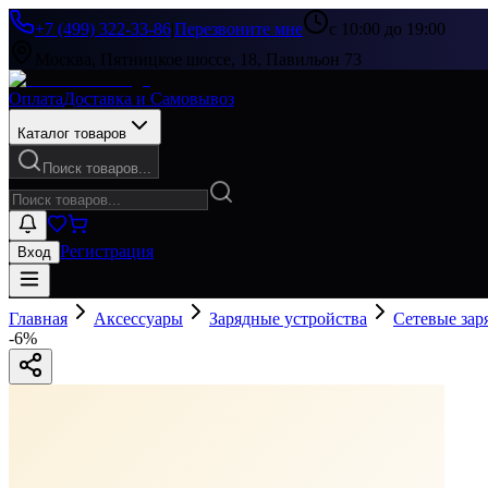
+7 (499) 322-33-86
|
Перезвоните мне
с 10:00 до 19:00
Москва, Пятницкое шоссе, 18, Павильон 73
Оплата
Доставка и Самовывоз
Каталог товаров
Поиск товаров...
Регистрация
Вход
Главная
Аксессуары
Зарядные устройства
Сетевые зар
-
6
%