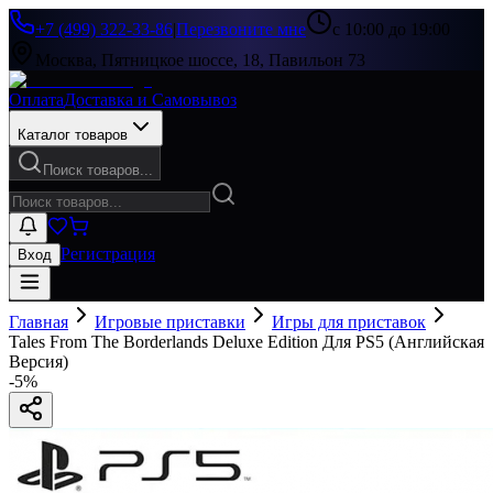
+7 (499) 322-33-86
|
Перезвоните мне
с 10:00 до 19:00
Москва, Пятницкое шоссе, 18, Павильон 73
Оплата
Доставка и Самовывоз
Каталог товаров
Поиск товаров...
Регистрация
Вход
Главная
Игровые приставки
Игры для приставок
Tales From The Borderlands Deluxe Edition Для PS5 (Английская
Версия)
-
5
%