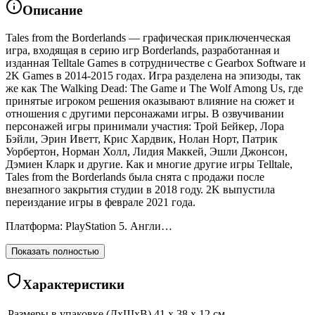
Описание
Tales from the Borderlands — графическая приключенческая
игра, входящая в серию игр Borderlands, разработанная и
изданная Telltale Games в сотрудничестве с Gearbox Software и
2K Games в 2014-2015 годах. Игра разделена на эпизоды, так
же как The Walking Dead: The Game и The Wolf Among Us, где
принятые игроком решения оказывают влияние на сюжет и
отношения с другими персонажами игры. В озвучивании
персонажей игры принимали участия: Трой Бейкер, Лора
Бэйли, Эрин Иветт, Крис Хардвик, Нолан Норт, Патрик
Уорбертон, Норман Холл, Лидия Маккей, Эшли Джонсон,
Дэмиен Кларк и другие. Как и многие другие игры Telltale,
Tales from the Borderlands была снята с продажи после
внезапного закрытия студии в 2018 году. 2K выпустила
переиздание игры в феврале 2021 года.
Платформа: PlayStation 5. Англи…
Показать полностью
Характеристики
Размеры в упаковке (ДхШхВ)
41 x 38 x 12 см