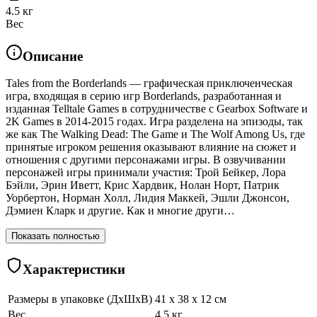
4.5 кг
Вес
Описание
Tales from the Borderlands — графическая приключенческая
игра, входящая в серию игр Borderlands, разработанная и
изданная Telltale Games в сотрудничестве с Gearbox Software и
2K Games в 2014-2015 годах. Игра разделена на эпизоды, так
же как The Walking Dead: The Game и The Wolf Among Us, где
принятые игроком решения оказывают влияние на сюжет и
отношения с другими персонажами игры. В озвучивании
персонажей игры принимали участия: Трой Бейкер, Лора
Бэйли, Эрин Иветт, Крис Хардвик, Нолан Норт, Патрик
Уорбертон, Норман Холл, Лидия Маккей, Эшли Джонсон,
Дэмиен Кларк и другие. Как и многие други…
Показать полностью
Характеристики
Размеры в упаковке (ДхШхВ)
41 x 38 x 12 см
Вес
4.5 кг