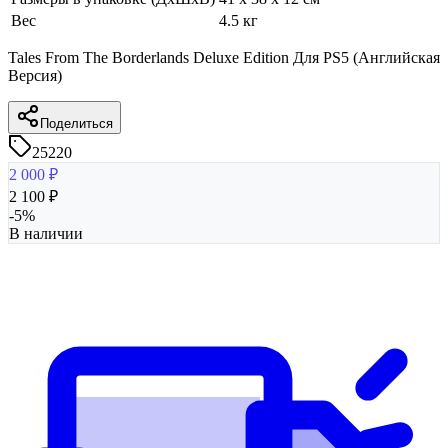
Вес
4.5 кг
Tales From The Borderlands Deluxe Edition Для PS5 (Английская
Версия)
Поделиться
25220
2 000
₽
2 100
₽
-
5
%
В наличии