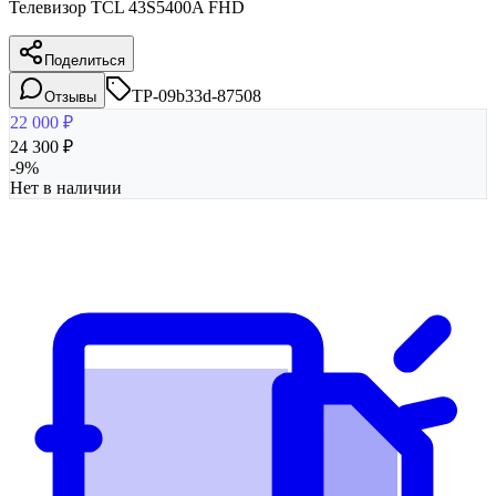
Телевизор TCL 43S5400A FHD
Поделиться
TP-09b33d-87508
Отзывы
22 000
₽
24 300
₽
-
9
%
Нет в наличии