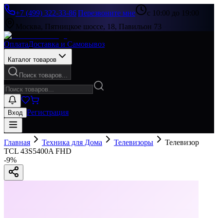
+7 (499) 322-33-86
|
Перезвоните мне
с 10:00 до 19:00
Москва, Пятницкое шоссе, 18, Павильон 73
Оплата
Доставка и Самовывоз
Каталог товаров
Поиск товаров...
Регистрация
Вход
Главная
Техника для Дома
Телевизоры
Телевизор
TCL 43S5400A FHD
-
9
%