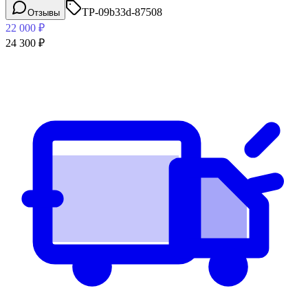
TP-09b33d-87508
Отзывы
22 000
₽
24 300
₽