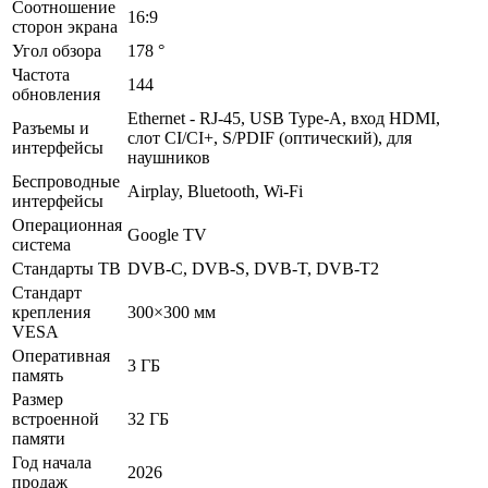
Соотношение
16:9
сторон экрана
Угол обзора
178 °
Частота
144
обновления
Ethernet - RJ-45, USB Type-A, вход HDMI,
Разъемы и
слот CI/CI+, S/PDIF (оптический), для
интерфейсы
наушников
Беспроводные
Airplay, Bluetooth, Wi-Fi
интерфейсы
Операционная
Google TV
система
Стандарты ТВ
DVB-C, DVB-S, DVB-T, DVB-T2
Стандарт
крепления
300×300 мм
VESA
Оперативная
3 ГБ
память
Размер
встроенной
32 ГБ
памяти
Год начала
2026
продаж