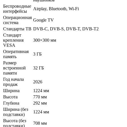
Беспроводные
Airplay, Bluetooth, Wi-Fi
интерфейсы
Операционная
Google TV
система
Стандарты ТВ
DVB-C, DVB-S, DVB-T, DVB-T2
Стандарт
крепления
300×300 мм
VESA
Оперативная
3 ГБ
память
Размер
встроенной
32 ГБ
памяти
Год начала
2026
продаж
Ширина
1224 мм
Высота
770 мм
Глубина
292 мм
Ширина (без
1224 мм
подставки)
Высота (без
708 мм
подставки)