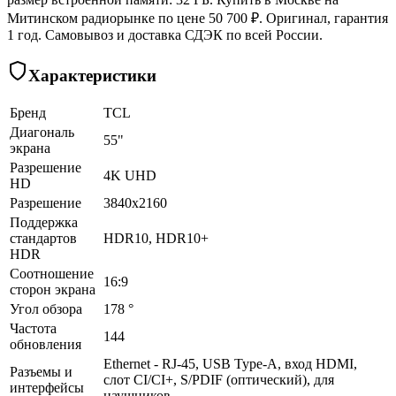
Митинском радиорынке по цене 50 700 ₽. Оригинал, гарантия
1 год. Самовывоз и доставка СДЭК по всей России.
Характеристики
Бренд
TCL
Диагональ
55"
экрана
Разрешение
4K UHD
HD
Разрешение
3840x2160
Поддержка
стандартов
HDR10, HDR10+
HDR
Соотношение
16:9
сторон экрана
Угол обзора
178 °
Частота
144
обновления
Ethernet - RJ-45, USB Type-A, вход HDMI,
Разъемы и
слот CI/CI+, S/PDIF (оптический), для
интерфейсы
наушников