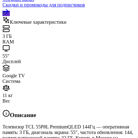
Скидки и промокоды для подписчиков
Ключевые характеристики
3 ГБ
RAM
55"
Дисплей
Google TV
Система
11 кг
Вес
Описание
Телевизор TCL 55P8L PremiumQLED 144Гц — оперативная
память: 3 ГБ, диагональ экрана: 55", частота обновления: 144,
размер встроенной памяти: 32 ГБ. Купить в Москве на