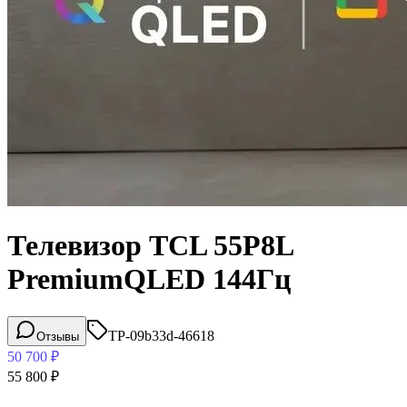
Телевизор TCL 55P8L
PremiumQLED 144Гц
TP-09b33d-46618
Отзывы
50 700
₽
55 800
₽