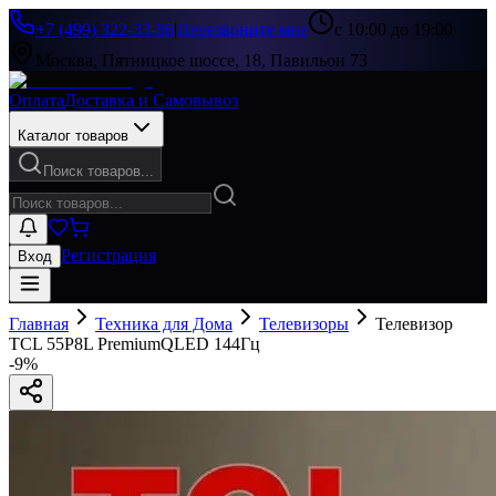
+7 (499) 322-33-86
|
Перезвоните мне
с 10:00 до 19:00
Москва, Пятницкое шоссе, 18, Павильон 73
Оплата
Доставка и Самовывоз
Каталог товаров
Поиск товаров...
Регистрация
Вход
Главная
Техника для Дома
Телевизоры
Телевизор
TCL 55P8L PremiumQLED 144Гц
-
9
%