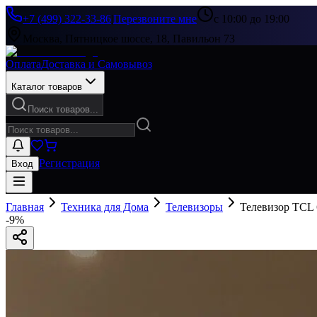
+7 (499) 322-33-86
|
Перезвоните мне
с 10:00 до 19:00
Москва, Пятницкое шоссе, 18, Павильон 73
Оплата
Доставка и Самовывоз
Каталог товаров
Поиск товаров...
Регистрация
Вход
Главная
Техника для Дома
Телевизоры
Телевизор TCL
-
9
%