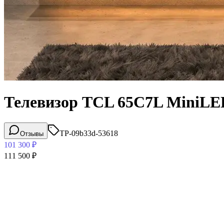
Телевизор TCL 65C7L MiniLE
TP-09b33d-53618
Отзывы
101 300
₽
111 500
₽