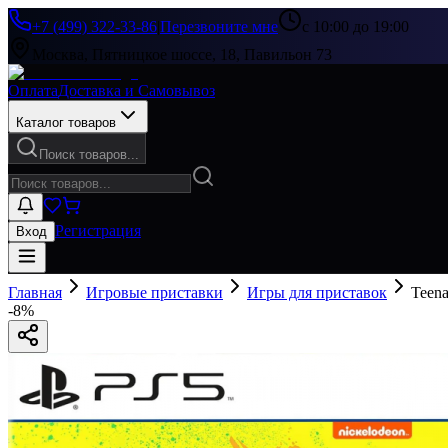
+7 (499) 322-33-86
|
Перезвоните мне
с 10:00 до 19:00
Москва, Пятницкое шоссе, 18, Павильон 73
Оплата
Доставка и Самовывоз
Каталог товаров
Поиск товаров...
Регистрация
Вход
Главная
Игровые приставки
Игры для приставок
Teena
-
8
%