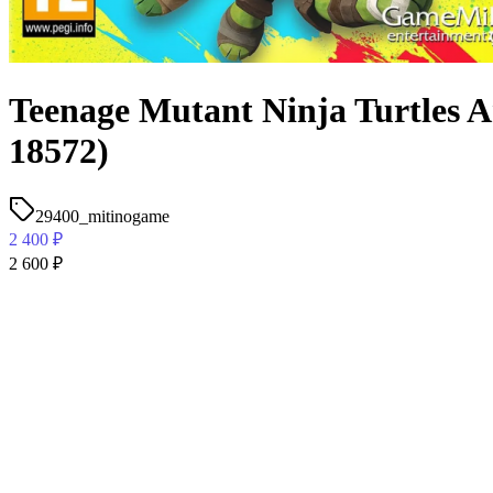
Teenage Mutant Ninja Turtles 
18572)
29400_mitinogame
2 400
₽
2 600
₽