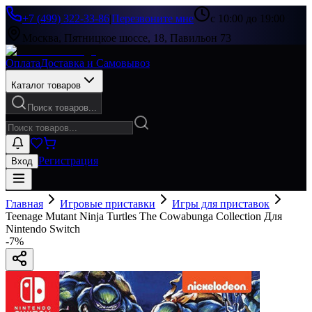
+7 (499) 322-33-86
|
Перезвоните мне
с 10:00 до 19:00
Москва, Пятницкое шоссе, 18, Павильон 73
Оплата
Доставка и Самовывоз
Каталог товаров
Поиск товаров...
Регистрация
Вход
Главная
Игровые приставки
Игры для приставок
Teenage Mutant Ninja Turtles The Cowabunga Collection Для
Nintendo Switch
-
7
%