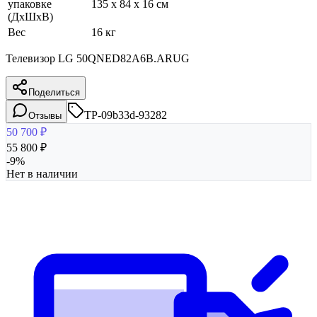
упаковке
135 x 84 x 16 см
(ДхШхВ)
Вес
16 кг
Телевизор LG 50QNED82A6B.ARUG
Поделиться
TP-09b33d-93282
Отзывы
50 700
₽
55 800
₽
-
9
%
Нет в наличии