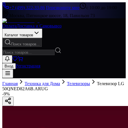
+7 (499) 322-33-86
|
Перезвоните мне
с 10:00 до 19:00
Москва, Пятницкое шоссе, 18, Павильон 73
Оплата
Доставка и Самовывоз
Каталог товаров
Поиск товаров...
Регистрация
Вход
Главная
Техника для Дома
Телевизоры
Телевизор LG
50QNED82A6B.ARUG
-
9
%