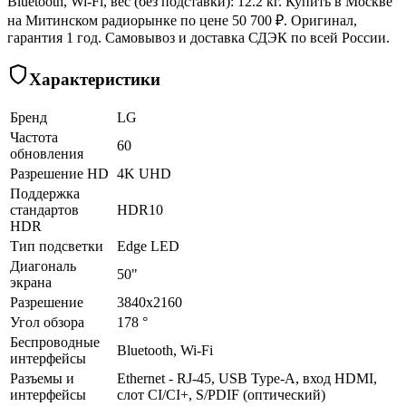
Bluetooth, Wi-Fi, вес (без подставки): 12.2 кг. Купить в Москве
на Митинском радиорынке по цене 50 700 ₽. Оригинал,
гарантия 1 год. Самовывоз и доставка СДЭК по всей России.
Характеристики
Бренд
LG
Частота
60
обновления
Разрешение HD
4K UHD
Поддержка
стандартов
HDR10
HDR
Тип подсветки
Edge LED
Диагональ
50"
экрана
Разрешение
3840x2160
Угол обзора
178 °
Беспроводные
Bluetooth, Wi-Fi
интерфейсы
Разъемы и
Ethernet - RJ-45, USB Type-A, вход HDMI,
интерфейсы
слот CI/CI+, S/PDIF (оптический)