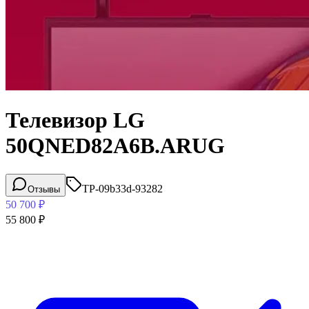
Телевизор LG
50QNED82A6B.ARUG
TP-09b33d-93282
Отзывы
50 700
₽
55 800
₽