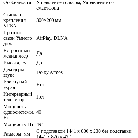
Особенности
Управление голосом, Управление со
смартфона
Стандарт
крепления
300×200 мм
VESA
Протокол
связи Умного
AirPlay, DLNA
дома
Встроенный
Да
медиаплеер
Высота, см
Да
Декодеры
Dolby Atmos
звука
Изогнутый
Нет
экран
Интерьерный
Нет
телевизор
Мощность
аудиосистемы,
40
Вт
Мощность, Вт
494
C подставкой 1441 x 880 x 230 без подставки
Размеры, мм
1441 x 826 x 45.1