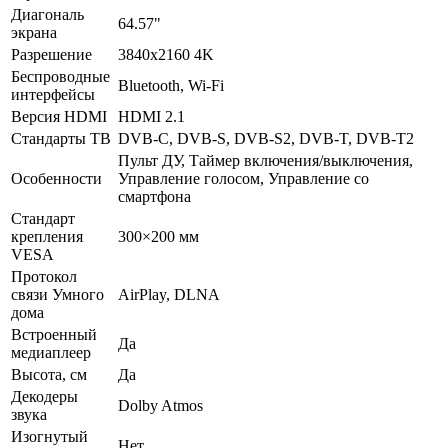
Диагональ
64.57"
экрана
Разрешение
3840x2160 4K
Беспроводные
Bluetooth, Wi-Fi
интерфейсы
Версия HDMI
HDMI 2.1
Стандарты ТВ
DVB-C, DVB-S, DVB-S2, DVB-T, DVB-T2
Пульт ДУ, Таймер включения/выключения,
Особенности
Управление голосом, Управление со
смартфона
Стандарт
крепления
300×200 мм
VESA
Протокол
связи Умного
AirPlay, DLNA
дома
Встроенный
Да
медиаплеер
Высота, см
Да
Декодеры
Dolby Atmos
звука
Изогнутый
Нет