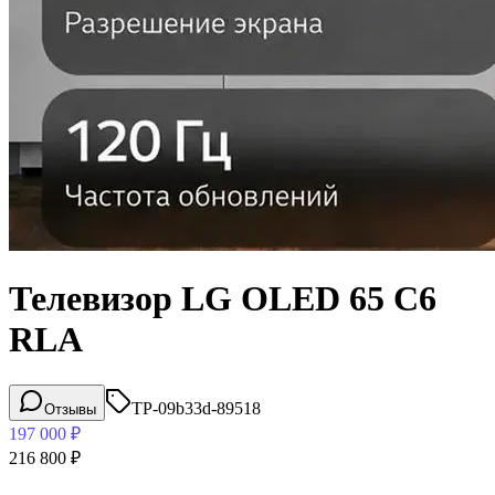
Телевизор LG OLED 65 C6
RLA
TP-09b33d-89518
Отзывы
197 000
₽
216 800
₽