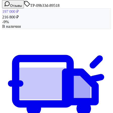
TP-09b33d-89518
Отзывы
197 000
₽
216 800
₽
-
9
%
В наличии