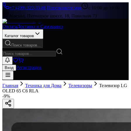
+7 (499) 322-33-86
|
Перезвоните мне
с 10:00 до 19:00
Москва, Пятницкое шоссе, 18, Павильон 73
Оплата
Доставка и Самовывоз
Каталог товаров
Поиск товаров...
Регистрация
Вход
Главная
Техника для Дома
Телевизоры
Телевизор LG
OLED 65 C6 RLA
-
9
%