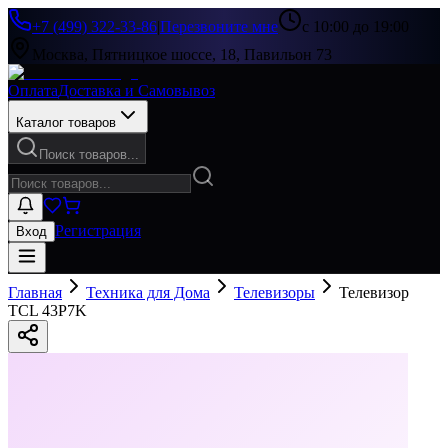
+7 (499) 322-33-86
|
Перезвоните мне
с 10:00 до 19:00
Москва, Пятницкое шоссе, 18, Павильон 73
Оплата
Доставка и Самовывоз
Каталог товаров
Поиск товаров...
Регистрация
Вход
Главная
Техника для Дома
Телевизоры
Телевизор
TCL 43P7K