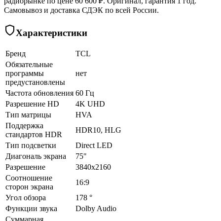
радиорынке по цене 60 600 ₽. Оригинал, гарантия 1 год.
Самовывоз и доставка СДЭК по всей России.
Характеристики
Бренд
TCL
Обязательные
программы
нет
предустановлены
Частота обновления
60 Гц
Разрешение HD
4K UHD
Тип матрицы
HVA
Поддержка
HDR10, HLG
стандартов HDR
Тип подсветки
Direct LED
Диагональ экрана
75"
Разрешение
3840x2160
Соотношение
16:9
сторон экрана
Угол обзора
178 °
Функции звука
Dolby Audio
Суммарная