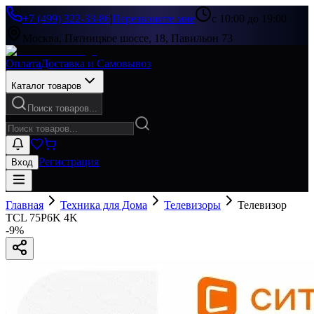
+7 (499) 322-33-86
|
Перезвоните мне
с 10:00 до 19:00
Москва, Пятницкое шоссе, 18, Павильон 73
Оплата
Доставка и Самовывоз
Каталог товаров
Поиск товаров...
Регистрация
Вход
Главная
Техника для Дома
Телевизоры
Телевизор
TCL 75P6K 4K
-
9
%