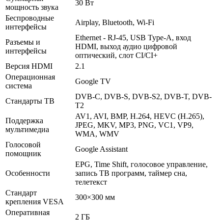
30 Вт
мощность звука
Беспроводные
Airplay, Bluetooth, Wi-Fi
интерфейсы
Ethernet - RJ-45, USB Type-A, вход
Разъемы и
HDMI, выход аудио цифровой
интерфейсы
оптический, слот CI/CI+
Версия HDMI
2.1
Операционная
Google TV
система
DVB-C, DVB-S, DVB-S2, DVB-T, DVB-
Стандарты ТВ
T2
AV1, AVI, BMP, H.264, HEVC (H.265),
Поддержка
JPEG, MKV, MP3, PNG, VC1, VP9,
мультимедиа
WMA, WMV
Голосовой
Google Assistant
помощник
EPG, Time Shift, голосовое управление,
Особенности
запись ТВ программ, таймер сна,
телетекст
Стандарт
300×300 мм
крепления VESA
Оперативная
2 ГБ