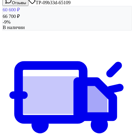
TP-09b33d-65109
Отзывы
60 600
₽
66 700
₽
-
9
%
В наличии