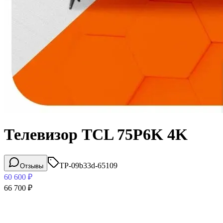
Телевизор TCL 75P6K 4K
TP-09b33d-65109
Отзывы
60 600
₽
66 700
₽