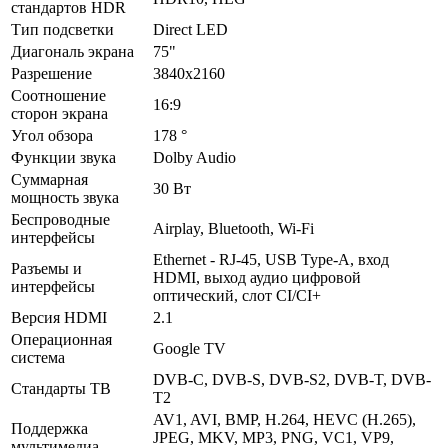
стандартов HDR
Тип подсветки
Direct LED
Диагональ экрана
75"
Разрешение
3840x2160
Соотношение
16:9
сторон экрана
Угол обзора
178 °
Функции звука
Dolby Audio
Суммарная
30 Вт
мощность звука
Беспроводные
Airplay, Bluetooth, Wi-Fi
интерфейсы
Ethernet - RJ-45, USB Type-A, вход
Разъемы и
HDMI, выход аудио цифровой
интерфейсы
оптический, слот CI/CI+
Версия HDMI
2.1
Операционная
Google TV
система
DVB-C, DVB-S, DVB-S2, DVB-T, DVB-
Стандарты ТВ
T2
AV1, AVI, BMP, H.264, HEVC (H.265),
Поддержка
JPEG, MKV, MP3, PNG, VC1, VP9,
мультимедиа