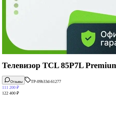
Телевизор TCL 85P7L Premi
TP-09b33d-61277
Отзывы
111 200
₽
122 400
₽