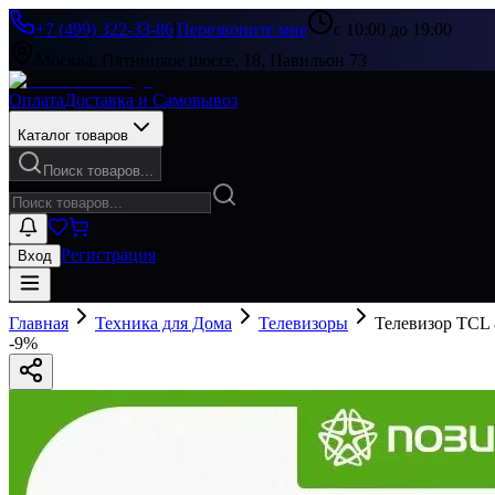
+7 (499) 322-33-86
|
Перезвоните мне
с 10:00 до 19:00
Москва, Пятницкое шоссе, 18, Павильон 73
Оплата
Доставка и Самовывоз
Каталог товаров
Поиск товаров...
Регистрация
Вход
Главная
Техника для Дома
Телевизоры
Телевизор TCL
-
9
%