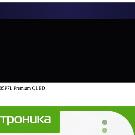
 85P7L Premium QLED