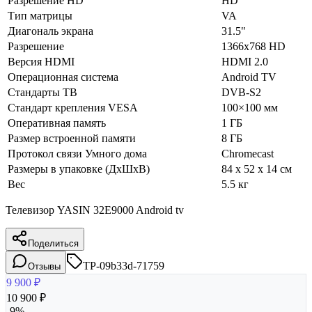
Разрешение HD
HD
Тип матрицы
VA
Диагональ экрана
31.5"
Разрешение
1366x768 HD
Версия HDMI
HDMI 2.0
Операционная система
Android TV
Стандарты ТВ
DVB-S2
Стандарт крепления VESA
100×100 мм
Оперативная память
1 ГБ
Размер встроенной памяти
8 ГБ
Протокол связи Умного дома
Chromecast
Размеры в упаковке (ДхШхВ)
84 x 52 x 14 см
Вес
5.5 кг
Телевизор YASIN 32E9000 Android tv
Поделиться
TP-09b33d-71759
Отзывы
9 900
₽
10 900
₽
-
9
%