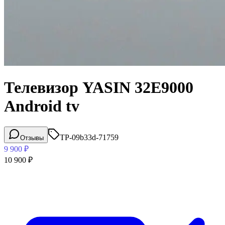
Телевизор YASIN 32E9000
Android tv
TP-09b33d-71759
Отзывы
9 900
₽
10 900
₽