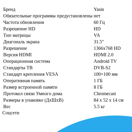
Бренд
Yasin
Обязательные программы предустановлены
нет
Частота обновления
60 Гц
Разрешение HD
HD
Тип матрицы
VA
Диагональ экрана
31.5"
Разрешение
1366x768 HD
Версия HDMI
HDMI 2.0
Операционная система
Android TV
Стандарты ТВ
DVB-S2
Стандарт крепления VESA
100×100 мм
Оперативная память
1 ГБ
Размер встроенной памяти
8 ГБ
Протокол связи Умного дома
Chromecast
Размеры в упаковке (ДхШхВ)
84 x 52 x 14 см
Вес
5.5 кг
Соцсети