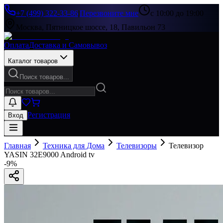
+7 (499) 322-33-86
|
Перезвоните мне
с 10:00 до 19:00
Москва, Пятницкое шоссе, 18, Павильон 73
Оплата
Доставка и Самовывоз
Каталог товаров
Поиск товаров...
Регистрация
Вход
Главная
Техника для Дома
Телевизоры
Телевизор
YASIN 32E9000 Android tv
-
9
%