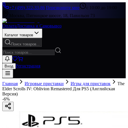
+7 (499) 322-33-86
|
Перезвоните мне
с 10:00 до 19:00
Москва, Пятницкое шоссе, 18, Павильон 73
Оплата
Доставка и Самовывоз
Каталог товаров
Поиск товаров...
Регистрация
Вход
Главная
Игровые приставки
Игры для приставок
The
Elder Scrolls IV: Oblivion Remastered Для PS5 (Английская
Версия)
-
6
%