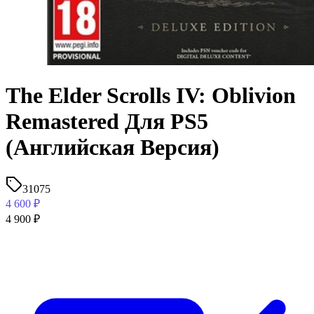
The Elder Scrolls IV: Oblivion
Remastered Для PS5
(Английская Версия)
31075
4 600
₽
4 900
₽