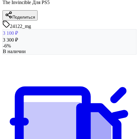
The Invincible Для PS5
Поделиться
24122_mg
3 100
₽
3 300
₽
-
6
%
В наличии