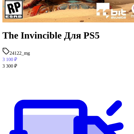
The Invincible Для PS5
24122_mg
3 100
₽
3 300
₽