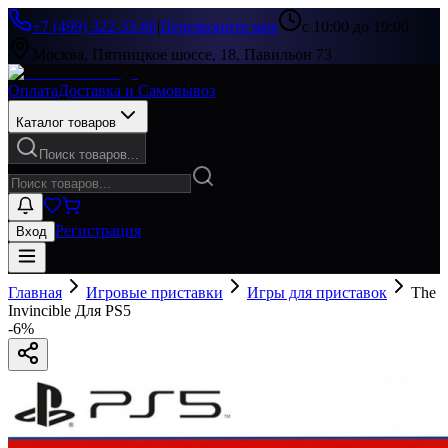
+7 (499) 322-33-86
|
Перезвоните мне
с 10:00 до 19:00
Москва, Пятницкое шоссе, 18, Павильон 73
Оплата
Доставка и Самовывоз
Каталог товаров
Поиск товаров...
Регистрация
Вход
Главная
Игровые приставки
Игры для приставок
The
Invincible Для PS5
-
6
%