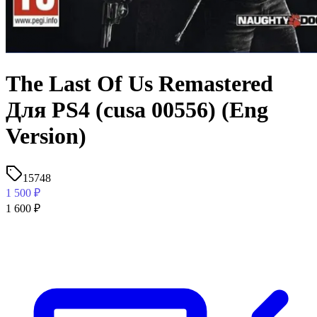
The Last Of Us Remastered
Для PS4 (cusa 00556) (Eng
Version)
15748
1 500
₽
1 600
₽