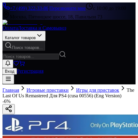
+7 (499) 322-33-86
|
Перезвоните мне
с 10:00 до 19:00
Москва, Пятницкое шоссе, 18, Павильон 73
Оплата
Доставка и Самовывоз
Каталог товаров
Поиск товаров...
Регистрация
Вход
Главная
Игровые приставки
Игры для приставок
The
Last Of Us Remastered Для PS4 (cusa 00556) (Eng Version)
-
6
%