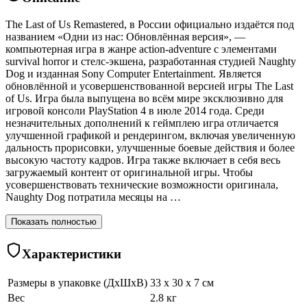
The Last of Us Remastered, в России официально издаётся под
названием «Одни из нас: Обновлённая версия», —
компьютерная игра в жанре action-adventure с элементами
survival horror и стелс-экшена, разработанная студией Naughty
Dog и изданная Sony Computer Entertainment. Является
обновлённой и усовершенствованной версией игры The Last
of Us. Игра была выпущена во всём мире эксклюзивно для
игровой консоли PlayStation 4 в июле 2014 года. Среди
незначительных дополнений к геймплею игра отличается
улучшенной графикой и рендерингом, включая увеличенную
дальность прорисовки, улучшенные боевые действия и более
высокую частоту кадров. Игра также включает в себя весь
загружаемый контент от оригинальной игры. Чтобы
усовершенствовать технические возможности оригинала,
Naughty Dog потратила месяцы на …
Показать полностью
Характеристики
Размеры в упаковке (ДхШхВ)
33 x 30 x 7 см
Вес
2.8 кг