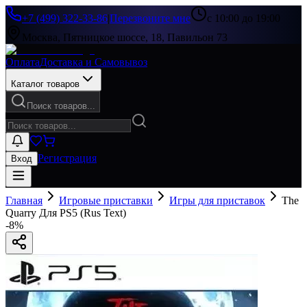
+7 (499) 322-33-86
|
Перезвоните мне
с 10:00 до 19:00
Москва, Пятницкое шоссе, 18, Павильон 73
Оплата
Доставка и Самовывоз
Каталог товаров
Поиск товаров...
Регистрация
Вход
Главная
Игровые приставки
Игры для приставок
The
Quarry Для PS5 (Rus Text)
-
8
%