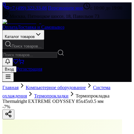
+7 (499) 322-33-86
|
Перезвоните мне
с 10:00 до 19:00
Москва, Пятницкое шоссе, 18, Павильон 73
Оплата
Доставка и Самовывоз
Каталог товаров
Поиск товаров...
Регистрация
Вход
Главная
Компьютерное оборудование
Система
охлаждения
Термопрокладки
Термопрокладка
Thermalright EXTREME ODYSSEY 85x45x0.5 мм
-
7
%