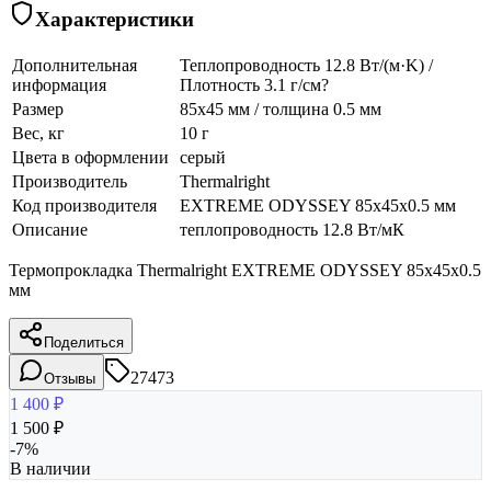
Характеристики
Дополнительная
Теплопроводность 12.8 Вт/(м·K) /
информация
Плотность 3.1 г/см?
Размер
85x45 мм / толщина 0.5 мм
Вес, кг
10 г
Цвета в оформлении
серый
Производитель
Thermalright
Код производителя
EXTREME ODYSSEY 85x45x0.5 мм
Описание
теплопроводность 12.8 Вт/мК
Термопрокладка Thermalright EXTREME ODYSSEY 85x45x0.5
мм
Поделиться
27473
Отзывы
1 400
₽
1 500
₽
-
7
%
В наличии