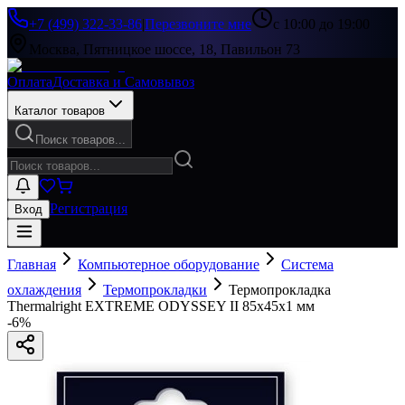
+7 (499) 322-33-86
|
Перезвоните мне
с 10:00 до 19:00
Москва, Пятницкое шоссе, 18, Павильон 73
Оплата
Доставка и Самовывоз
Каталог товаров
Поиск товаров...
Регистрация
Вход
Главная
Компьютерное оборудование
Система
охлаждения
Термопрокладки
Термопрокладка
Thermalright EXTREME ODYSSEY II 85x45x1 мм
-
6
%