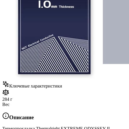
Ключевые характеристики
284 г
Вес
Описание
Термопрокладка Thermalright EXTREME ODYSSEY II